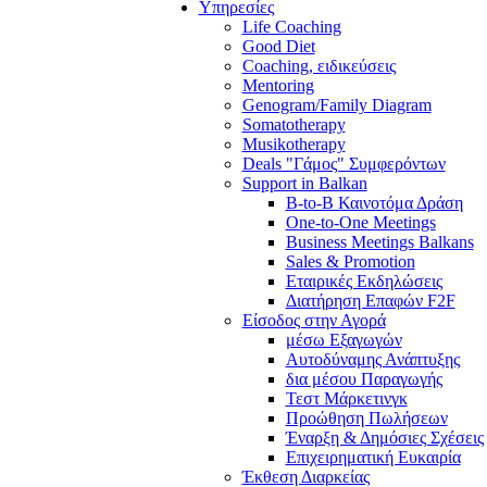
Υπηρεσίες
Life Coaching
Good Diet
Coaching, ειδικεύσεις
Mentoring
Genogram/Family Diagram
Somatotherapy
Musikotherapy
Deals "Γάμος" Συμφερόντων
Support in Balkan
B-to-B Καινοτόμα Δράση
One-to-One Meetings
Business Meetings Balkans
Sales & Promotion
Εταιρικές Εκδηλώσεις
Διατήρηση Επαφών F2F
Είσοδος στην Αγορά
μέσω Εξαγωγών
Αυτοδύναμης Ανάπτυξης
δια μέσου Παραγωγής
Τεστ Μάρκετινγκ
Προώθηση Πωλήσεων
Έναρξη & Δημόσιες Σχέσεις
Επιχειρηματική Ευκαιρία
Έκθεση Διαρκείας