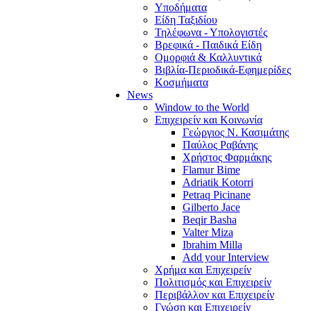
Υποδήματα
Είδη Ταξιδίου
Τηλέφωνα - Υπολογιστές
Βρεφικά - Παιδικά Είδη
Ομορφιά & Καλλυντικά
Βιβλία-Περιοδικά-Εφημερίδες
Κοσμήματα
News
Window to the World
Επιχειρείν και Κοινωνία
Γεώργιος Ν. Κασιμάτης
Παύλος Ραβάνης
Χρήστος Φαρμάκης
Flamur Bime
Adriatik Kotorri
Petraq Picinane
Gilberto Jace
Beqir Basha
Valter Miza
Ibrahim Milla
Add your Interview
Χρήμα και Επιχειρείν
Πολιτισμός και Επιχειρείν
Περιβάλλον και Επιχειρείν
Γνώση και Επιχειρείν