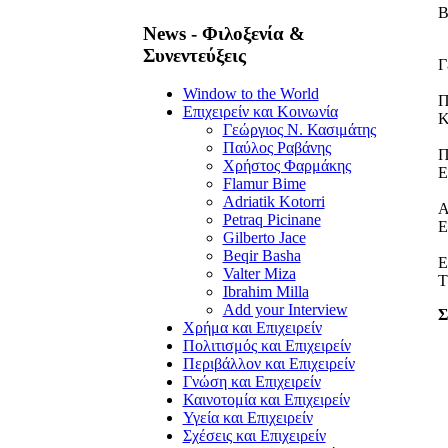
Β
News - Φιλοξενία &
Συνεντεύξεις
Γ
Window to the World
Π
Επιχειρείν και Κοινωνία
Κ
Γεώργιος Ν. Κασιμάτης
Παύλος Ραβάνης
Π
Χρήστος Φαρμάκης
Ε
Flamur Bime
Adriatik Kotorri
Petraq Picinane
Ε
Gilberto Jace
Beqir Basha
Ε
Valter Miza
Τ
Ibrahim Milla
Add your Interview
Σ
Χρήμα και Επιχειρείν
Πολιτισμός και Επιχειρείν
Περιβάλλον και Επιχειρείν
Γνώση και Επιχειρείν
Καινοτομία και Επιχειρείν
Υγεία και Επιχειρείν
Σχέσεις και Επιχειρείν