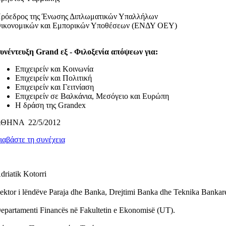
ρόεδρος της Ένωσης Διπλωματικών Υπαλλήλων
ικονομικών και Εμπορικών Υποθέσεων (ΕΝΔΥ ΟΕΥ)
υνέντευξη Grand εξ - Φιλοξενία απόψεων για:
Επιχειρείν και Κοινωνία
Επιχειρείν και Πολιτική
Επιχειρείν και Γειτνίαση
Επιχειρείν σε Βαλκάνια, Μεσόγειο και Ευρώπη
Η δράση της Grandex
ΘΗΝΑ 22/5/2012
ιαβάστε τη συνέχεια
driatik Kotorri
ektor i lëndëve Paraja dhe Banka, Drejtimi Banka dhe Teknika Bankar
epartamenti Financës në Fakultetin e Ekonomisë (UT).