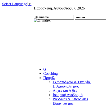
Select Language
▼
Παρασκευή
,
Αύγουστος
07
,
2026
G
Coaching
Προφίλ
Εξωστρέφεια & Ευτυχία.
Η Αποστολή μας
Αρχές και Αξίες
Ιστορική Αναδρομή
Pre-Sales & After-Sales
Είπαν για μας