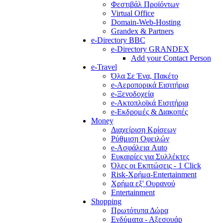
Φεστιβάλ Προϊόντων
Virtual Office
Domain-Web-Hosting
Grandex & Partners
e-Directory BBC
e-Directory GRANDEX
Add your Contact Person
e-Travel
Όλα Σε Ένα, Πακέτο
e-Αεροπορικά Eισιτήρια
e-Ξενοδοχεία
e-Ακτοπλοϊκά Eισιτήρια
e-Εκδρομές & Διακοπές
Money
Διαχείριση Κρίσεων
Ρύθμιση Οφειλών
e-Ασφάλεια Auto
Ευκαιρίες για Συλλέκτες
Όλες οι Εκπτώσεις - 1 Click
Risk-Χρήμα-Entertainment
Χρήμα εξ' Ουρανού
Entertainment
Shopping
Πρωτότυπα Δώρα
Ενδύματα - Αξεσουάρ