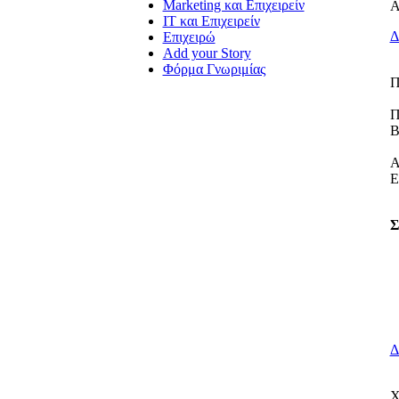
Marketing και Επιχειρείν
Α
IT και Επιχειρείν
Δ
Επιχειρώ
Add your Story
Φόρμα Γνωριμίας
Π
Π
Β
Α
Σ
Δ
Χ