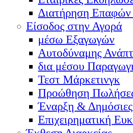
Διατήρηση Επαφών
Είσοδος στην Αγορά
μέσω Εξαγωγών
Αυτοδύναμης Ανάπτ
δια μέσου Παραγωγ
Τεστ Μάρκετινγκ
Προώθηση Πωλήσε
Έναρξη & Δημόσιες
Επιχειρηματική Ευκ
Έκθεση Διαρκείας