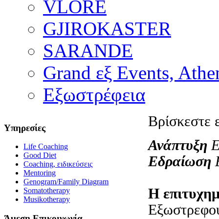
VLORE
GJIROKASTER
SARANDE
Grand εξ Events, Athe
Εξωστρέφεια
Βρίσκεστε 
Υπηρεσίες
Ανάπτυξη
Ε
Life Coaching
Good Diet
Εδραίωση
Ε
Coaching, ειδικεύσεις
Mentoring
Genogram/Family Diagram
Η επιτυχημ
Somatotherapy
Musikotherapy
Εξωστρεφούς
Άμεση Επικοινωνία