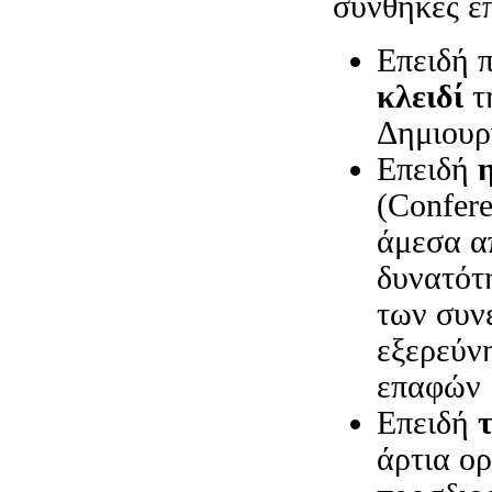
συνθήκες ε
Επειδή π
κλειδί
τη
Δημιουρ
Επειδή
(Confere
άμεσα απ
δυνατότ
των συν
εξερεύν
επαφών
Επειδή
άρτια ο