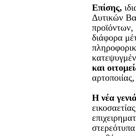
Επίσης,
ιδι
Δυτικών Βα
προϊόντων,
διάφορα μέ
πληροφορικ
κατεψυγμέν
και οι
τομεί
αρτοποιίας,
Η νέα γενι
εικοσαετίας
επιχειρημα
στερεότυπα