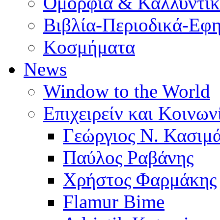
Ομορφιά & Καλλυντι
Βιβλία-Περιοδικά-Εφη
Κοσμήματα
News
Window to the World
Επιχειρείν και Κοινων
Γεώργιος Ν. Κασιμ
Παύλος Ραβάνης
Χρήστος Φαρμάκης
Flamur Bime