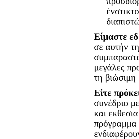
προσδιορ
ένστικτο
διαπιστ
Είμαστε ε
σε αυτήν τ
συμπαραστάτ
μεγάλες προ
τη βιώσιμη 
Είτε πρόκε
συνέδριο μ
και εκθεσια
πρόγραμμα 
ενδιαφέρουν