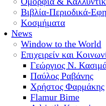
Ομορφιά & Καλλυντι
Βιβλία-Περιοδικά-Εφη
Κοσμήματα
News
Window to the World
Επιχειρείν και Κοινων
Γεώργιος Ν. Κασιμ
Παύλος Ραβάνης
Χρήστος Φαρμάκης
Flamur Bime