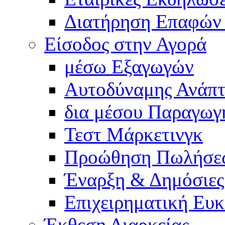
Διατήρηση Επαφών
Είσοδος στην Αγορά
μέσω Εξαγωγών
Αυτοδύναμης Ανάπτ
δια μέσου Παραγωγ
Τεστ Μάρκετινγκ
Προώθηση Πωλήσε
Έναρξη & Δημόσιες
Επιχειρηματική Ευκ
Έκθεση Διαρκείας