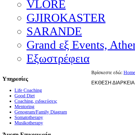
VLORE
GJIROKASTER
SARANDE
Grand εξ Events, Athe
Εξωστρέφεια
Βρίσκεστε εδώ:
Hom
Υπηρεσίες
ΕΚΘΕΣΗ ΔΙΑΡΚΕΙΑ
Life Coaching
Good Diet
Coaching, ειδικεύσεις
Mentoring
Genogram/Family Diagram
Somatotherapy
Musikotherapy
Άμεση Επικοινωνία