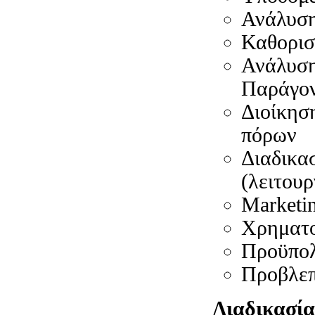
Ανάλυση
Καθορισ
Ανάλυση 
Παράγον
Διοίκησ
πόρων
Διαδικα
(λειτουρ
Marketi
Χρηματο
Προϋπολ
Προβλεπτ
Διαδικασία