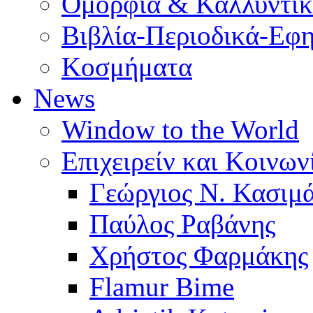
Ομορφιά & Καλλυντι
Βιβλία-Περιοδικά-Εφη
Κοσμήματα
News
Window to the World
Επιχειρείν και Κοινων
Γεώργιος Ν. Κασιμ
Παύλος Ραβάνης
Χρήστος Φαρμάκης
Flamur Bime