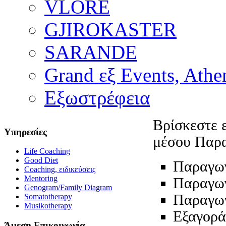
VLORE
GJIROKASTER
SARANDE
Grand εξ Events, Athe
Εξωστρέφεια
Βρίσκεστε 
Υπηρεσίες
μέσου Παρ
Life Coaching
Good Diet
Παραγωγ
Coaching, ειδικεύσεις
Mentoring
Παραγωγ
Genogram/Family Diagram
Παραγωγ
Somatotherapy
Musikotherapy
Εξαγορά
Άμεση Επικοινωνία