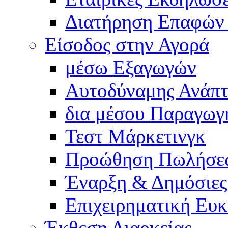
Διατήρηση Επαφών
Είσοδος στην Αγορά
μέσω Εξαγωγών
Αυτοδύναμης Ανάπτ
δια μέσου Παραγωγ
Τεστ Μάρκετινγκ
Προώθηση Πωλήσε
Έναρξη & Δημόσιες
Επιχειρηματική Ευκ
Έκθεση Διαρκείας