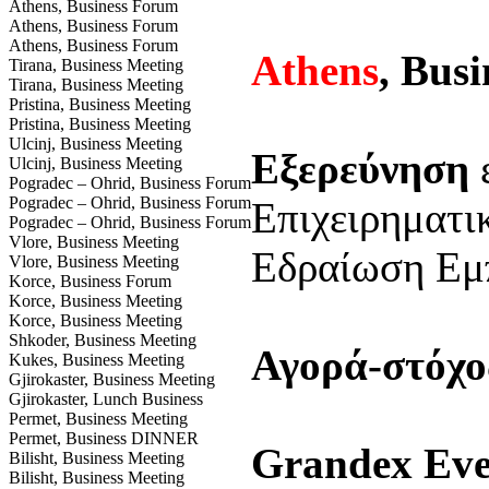
Athens, Business Forum
Athens, Business Forum
Athens, Business Forum
Athens
, Bus
Tirana, Business Meeting
Tirana, Business Meeting
Pristina, Business Meeting
Pristina, Business Meeting
Ulcinj, Business Meeting
Εξερεύνηση
ε
Ulcinj, Business Meeting
Pogradec – Ohrid, Business Forum
Pogradec – Ohrid, Business Forum
Επιχειρηματι
Pogradec – Ohrid, Business Forum
Vlore, Business Meeting
Εδραίωση Εμ
Vlore, Business Meeting
Korce, Business Forum
Korce, Business Meeting
Korce, Business Meeting
Shkoder, Business Meeting
Αγορά-στόχο
Kukes, Business Meeting
Gjirokaster, Business Meeting
Gjirokaster, Lunch Business
Permet, Business Meeting
Permet, Business DINNER
Grandex Eve
Bilisht, Business Meeting
Bilisht, Business Meeting