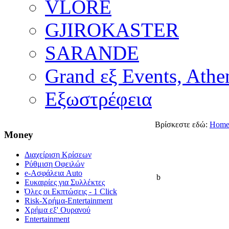
VLORE
GJIROKASTER
SARANDE
Grand εξ Events, Athe
Εξωστρέφεια
Βρίσκεστε εδώ:
Hom
Money
Διαχείριση Κρίσεων
Ρύθμιση Οφειλών
e-Ασφάλεια Auto
b
Ευκαιρίες για Συλλέκτες
Όλες οι Εκπτώσεις - 1 Click
Risk-Χρήμα-Entertainment
Χρήμα εξ' Ουρανού
Entertainment