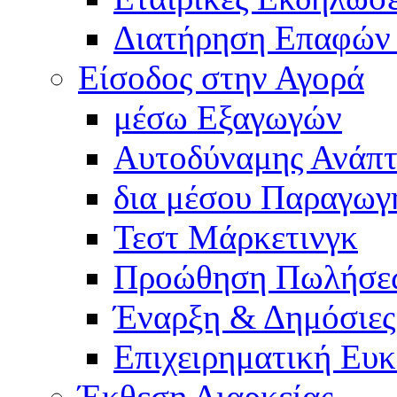
Διατήρηση Επαφών
Είσοδος στην Αγορά
μέσω Εξαγωγών
Αυτοδύναμης Ανάπτ
δια μέσου Παραγωγ
Τεστ Μάρκετινγκ
Προώθηση Πωλήσε
Έναρξη & Δημόσιες
Επιχειρηματική Ευκ
Έκθεση Διαρκείας