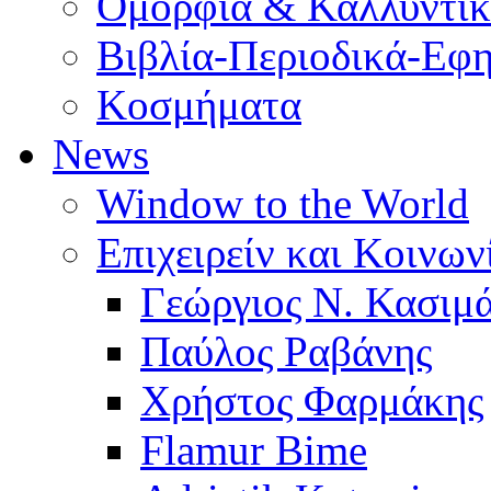
Ομορφιά & Καλλυντι
Βιβλία-Περιοδικά-Εφη
Κοσμήματα
News
Window to the World
Επιχειρείν και Κοινων
Γεώργιος Ν. Κασιμ
Παύλος Ραβάνης
Χρήστος Φαρμάκης
Flamur Bime