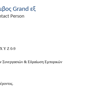
μβος
Grand
εξ
act Person
X
Y
Z
0-9
κών Συνεργασιών & Εδραίωση Εμπορικών
έροντος.