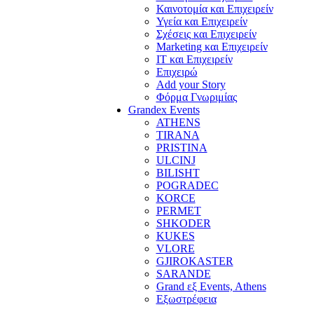
Καινοτομία και Επιχειρείν
Υγεία και Επιχειρείν
Σχέσεις και Επιχειρείν
Marketing και Επιχειρείν
IT και Επιχειρείν
Επιχειρώ
Add your Story
Φόρμα Γνωριμίας
Grandex Events
ATHENS
TIRANA
PRISTINA
ULCINJ
BILISHT
POGRADEC
KORCE
PERMET
SHKODER
KUKES
VLORE
GJIROKASTER
SARANDE
Grand εξ Events, Athens
Εξωστρέφεια