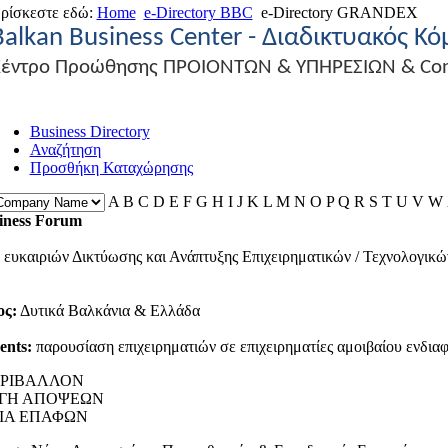
ρίσκεστε εδώ:
Home
e-Directory BBC
e-Directory GRANDEX
Balkan Business Center -
Διαδικτυακός
Κό
έντρο Προώθησης ΠΡΟΙΟΝΤΩΝ & ΥΠΗΡΕΣΙΩΝ & Cont
Business Directory
Αναζήτηση
Προσθήκη Καταχώρησης
A
B
C
D
E
F
G
H
I
J
K
L
M
N
O
P
Q
R
S
T
U
V
W
siness Forum
ευκαιριών Δικτύωσης και Ανάπτυξης Επιχειρηματικών / Τεχνολογι
ος:
Δυτικά Βαλκάνια & Ελλάδα
ents:
παρουσίαση επιχειρηματιών σε επιχειρηματίες αμοιβαίου ενδιαφ
ΕΡΙΒΑΛΛΟΝ
ΓΗ ΑΠΟΨΕΩΝ
ΙΑ ΕΠΑΦΩΝ