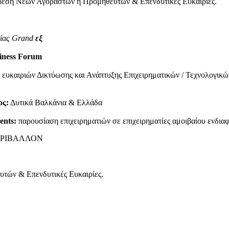
εση Νέων Αγοραστών η Προμηθευτών & Επενδυτικές Ευκαιρίες.
σίας Grand
εξ
siness Forum
ευκαιριών Δικτύωσης και Ανάπτυξης Επιχειρηματικών / Τεχνολογι
ος:
Δυτικά Βαλκάνια & Ελλάδα
ents:
παρουσίαση επιχειρηματιών σε επιχειρηματίες αμοιβαίου ενδιαφ
ΕΡΙΒΑΛΛΟΝ
τών & Επενδυτικές Ευκαιρίες.