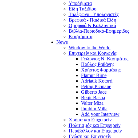
Υποδήματα
Είδη Ταξιδίου
Τηλέφωνα - Υπολογιστές
Βρεφικά - Παιδικά Είδη
Ομορφιά & Καλλυντικά
Βιβλία-Περιοδικά-Εφημερίδες
Κοσμήματα
News
Window to the World
Επιχειρείν και Κοινωνία
Γεώργιος Ν. Κασιμάτης
Παύλος Ραβάνης
Χρήστος Φαρμάκης
Flamur Bime
Adriatik Kotorri
Petraq Picinane
Gilberto Jace
Beqir Basha
Valter Miza
Ibrahim Milla
Add your Interview
Χρήμα και Επιχειρείν
Πολιτισμός και Επιχειρείν
Περιβάλλον και Επιχειρείν
Γνώση και Επιχειρείν