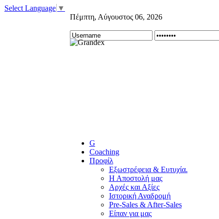
Select Language
▼
Πέμπτη
,
Αύγουστος
06
,
2026
G
Coaching
Προφίλ
Εξωστρέφεια & Ευτυχία.
Η Αποστολή μας
Αρχές και Αξίες
Ιστορική Αναδρομή
Pre-Sales & After-Sales
Είπαν για μας