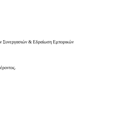
κών Συνεργασιών & Εδραίωση Εμπορικών
έροντος.