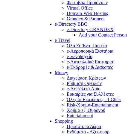
Φεστιβάλ Προϊόντων
Virtual Office
Domain-Web-Hosting
Grandex & Partners
e-Directory BBC
e-Directory GRANDEX
Add your Contact Person
e-Travel
Όλα Σε Ένα, Πακέτο
e-Αεροπορικά Eισιτήρια
e-Ξενοδοχεία
e-Ακτοπλοϊκά Eισιτήρια
e-Εκδρομές & Διακοπές
Money
Διαχείριση Κρίσεων
Ρύθμιση Οφειλών
e-Ασφάλεια Auto
Ευκαιρίες για Συλλέκτες
Όλες οι Εκπτώσεις - 1 Click
Risk-Χρήμα-Entertainment
Χρήμα εξ' Ουρανού
Entertainment
Shopping
Πρωτότυπα Δώρα
Ενδύματα - Αξεσουάρ