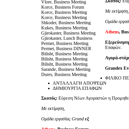
Σκοπός:
Εύρ
Vlore, Business Meeting
Korce, Business Forum
Με εκτίμηση,
Korce, Business Meeting
Korce, Business Meeting
Ομάδα εργα
Shkoder, Business Meeting
Kukes, Business Meeting
Athens
, Bu
Gjirokaster, Business Meeting
Gjirokaster, Lunch Business
Εξερεύνηση
Permet, Business Meeting
Επαφών.
Permet, Business DINNER
Bilisht, Business Meeting
Αγορά-στόχ
Bilisht, Business Meeting
Bilisht, Business Meeting
Grandex Ev
Sarande, Business Meeting
Dures, Business Meeting
ΦΙΛΙΚΟ Π
ΑΝΤΑΛΛΑΓΗ ΑΠΟΨΕΩΝ
ΔΗΜΙΟΥΡΓΙΑ ΕΠΑΦΩΝ
Σκοπός:
Εύρεση Νέων Αγοραστών η Προμηθευ
Με εκτίμηση,
Ομάδα εργασίας Grand
εξ