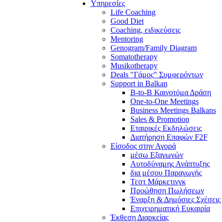
Υπηρεσίες
Life Coaching
Good Diet
Coaching, ειδικεύσεις
Mentoring
Genogram/Family Diagram
Somatotherapy
Musikotherapy
Deals "Γάμος" Συμφερόντων
Support in Balkan
B-to-B Καινοτόμα Δράση
One-to-One Meetings
Business Meetings Balkans
Sales & Promotion
Εταιρικές Εκδηλώσεις
Διατήρηση Επαφών F2F
Είσοδος στην Αγορά
μέσω Εξαγωγών
Αυτοδύναμης Ανάπτυξης
δια μέσου Παραγωγής
Τεστ Μάρκετινγκ
Προώθηση Πωλήσεων
Έναρξη & Δημόσιες Σχέσεις
Επιχειρηματική Ευκαιρία
Έκθεση Διαρκείας